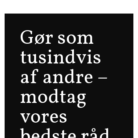
Gør som
tusindvis
af andre –
modtag
vores
bedste råd