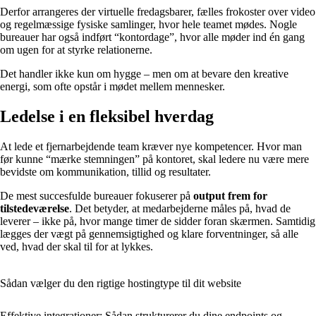
Derfor arrangeres der virtuelle fredagsbarer, fælles frokoster over video
og regelmæssige fysiske samlinger, hvor hele teamet mødes. Nogle
bureauer har også indført “kontordage”, hvor alle møder ind én gang
om ugen for at styrke relationerne.
Det handler ikke kun om hygge – men om at bevare den kreative
energi, som ofte opstår i mødet mellem mennesker.
Ledelse i en fleksibel hverdag
At lede et fjernarbejdende team kræver nye kompetencer. Hvor man
før kunne “mærke stemningen” på kontoret, skal ledere nu være mere
bevidste om kommunikation, tillid og resultater.
De mest succesfulde bureauer fokuserer på
output frem for
tilstedeværelse
. Det betyder, at medarbejderne måles på, hvad de
leverer – ikke på, hvor mange timer de sidder foran skærmen. Samtidig
lægges der vægt på gennemsigtighed og klare forventninger, så alle
ved, hvad der skal til for at lykkes.
Sådan vælger du den rigtige hostingtype til dit website
Effektive integrationer: Sådan strukturerer du dine endpoints og