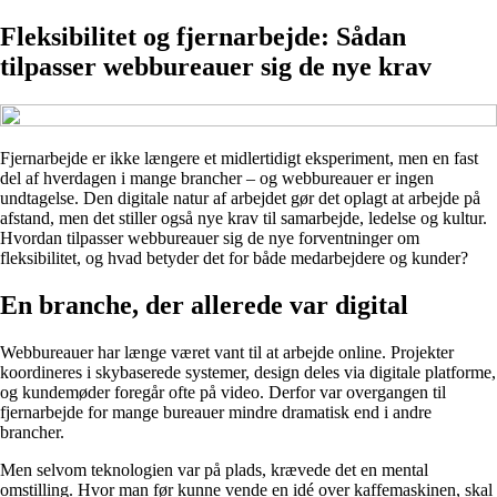
Fleksibilitet og fjernarbejde: Sådan
tilpasser webbureauer sig de nye krav
Fjernarbejde er ikke længere et midlertidigt eksperiment, men en fast
del af hverdagen i mange brancher – og webbureauer er ingen
undtagelse. Den digitale natur af arbejdet gør det oplagt at arbejde på
afstand, men det stiller også nye krav til samarbejde, ledelse og kultur.
Hvordan tilpasser webbureauer sig de nye forventninger om
fleksibilitet, og hvad betyder det for både medarbejdere og kunder?
En branche, der allerede var digital
Webbureauer har længe været vant til at arbejde online. Projekter
koordineres i skybaserede systemer, design deles via digitale platforme,
og kundemøder foregår ofte på video. Derfor var overgangen til
fjernarbejde for mange bureauer mindre dramatisk end i andre
brancher.
Men selvom teknologien var på plads, krævede det en mental
omstilling. Hvor man før kunne vende en idé over kaffemaskinen, skal