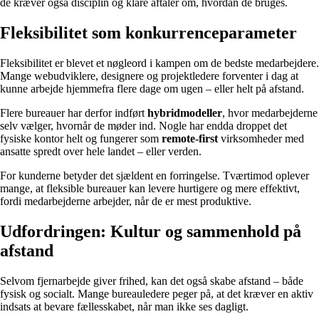
de kræver også disciplin og klare aftaler om, hvordan de bruges.
Fleksibilitet som konkurrenceparameter
Fleksibilitet er blevet et nøgleord i kampen om de bedste medarbejdere.
Mange webudviklere, designere og projektledere forventer i dag at
kunne arbejde hjemmefra flere dage om ugen – eller helt på afstand.
Flere bureauer har derfor indført
hybridmodeller
, hvor medarbejderne
selv vælger, hvornår de møder ind. Nogle har endda droppet det
fysiske kontor helt og fungerer som
remote-first
virksomheder med
ansatte spredt over hele landet – eller verden.
For kunderne betyder det sjældent en forringelse. Tværtimod oplever
mange, at fleksible bureauer kan levere hurtigere og mere effektivt,
fordi medarbejderne arbejder, når de er mest produktive.
Udfordringen: Kultur og sammenhold på
afstand
Selvom fjernarbejde giver frihed, kan det også skabe afstand – både
fysisk og socialt. Mange bureauledere peger på, at det kræver en aktiv
indsats at bevare fællesskabet, når man ikke ses dagligt.