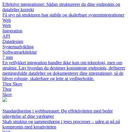
Effektive integrationer: Sådan strukturerer du dine endpoints og
datafelter korrekt
Få styr på strukturen bag stabile og skalerbare systemintegrationer
Web
Web
Integration
API
Datadesign
Systemudvikling
Softwarearkitektur
7 min
En vellykket integration handler ikke kun om teknologi, men om
struktur. Lær hvordan du designer konsistente endpoints, definerer
meningsfulde datafelter og dokumenterer dine integrationer, så de
bliver robuste, skalerbare og lette at vedligeholde.
Thor Skov
Thor
Skov
Standardisering i webbureauet: Øg effektiviteten med bedre
udnyttelse af dine værktøjer
Skab struktur og sammenhæng i jeres processer – uden at gå på
kompromis med kreativiteten