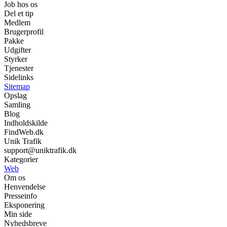
Job hos os
Del et tip
Medlem
Brugerprofil
Pakke
Udgifter
Styrker
Tjenester
Sidelinks
Sitemap
Opslag
Samling
Blog
Indholdskilde
FindWeb.dk
Unik Trafik
support@uniktrafik.dk
Kategorier
Web
Om os
Henvendelse
Presseinfo
Eksponering
Min side
Nyhedsbreve