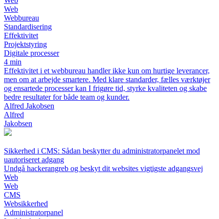
Web
Web
Webbureau
Standardisering
Effektivitet
Projektstyring
Digitale processer
4 min
Effektivitet i et webbureau handler ikke kun om hurtige leverancer,
men om at arbejde smartere. Med klare standarder, fælles værktøjer
og ensartede processer kan I frigøre tid, styrke kvaliteten og skabe
bedre resultater for både team og kunder.
Alfred Jakobsen
Alfred
Jakobsen
Sikkerhed i CMS: Sådan beskytter du administratorpanelet mod
uautoriseret adgang
Undgå hackerangreb og beskyt dit websites vigtigste adgangsvej
Web
Web
CMS
Websikkerhed
Administratorpanel