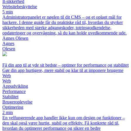
It-sikkerhed
Websitebeskyttelse
5 min
Administratorpanelet er nøglen til dit CMS – og et oplagt mål for
hackere. I denne guide får du praktiske råd til, hvordan du styrker
sikkerheden med stærke adgangskoder, totrinsgodkendelse,
opdateringer og overvågning, så du kan holde uvedkommende ude.
Agnes Olesen
Agnes
Olesen
Få din app til at yde sit bedste – optimer for performance og stabilitet
Gør din app hurtigere, mere stabil og klar til at imponere brugerne
Web
Web
Appudvikling
Performance
Stabilitet
Brugeroplevelse
Optimering
2 min
En velfungerende app handler ikke kun om design og funktioner –
den skal også være hurtig, stabil og effektiv. Få konkrete råd til,
hvordan du optimerer performance og sikrer en bedre