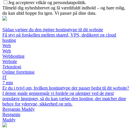
Jeg accepterer vilkår og persondatapolitik.
Tilmeld dig nyhedsbrevet og få værdifuldt indhold – og bare rolig,
du kan altid hoppe fra igen. Vi passer på dine data.
Sådan vælger du den rigtige hostingtype til dit website
Få styr på forskellen mellem shared, VPS, dedikeret og cloud
hosting
Web
Web
Webhosting
Website
Teknologi
Online forretning
IT
7 min
Er du i tvivl om, hvilken hostingtype der passer bedst til dit website?
I denne guide gennemgår vi fordele og ulemper ved de mest
populære løsninger, så du kan vælge den hosting, der matcher dine
behov for ydeevne, sikkerhed og pris.
Benjamin Maddy
Benjamin
Maddy