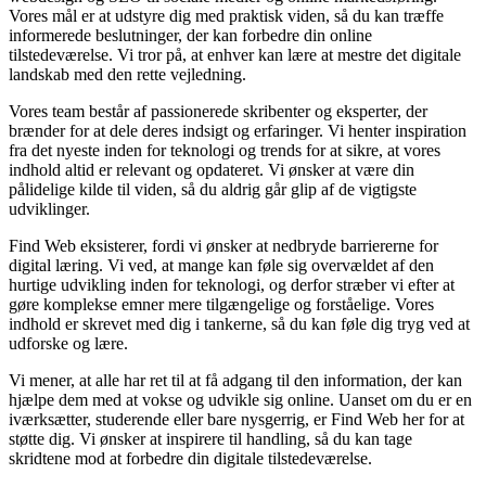
Vores mål er at udstyre dig med praktisk viden, så du kan træffe
informerede beslutninger, der kan forbedre din online
tilstedeværelse. Vi tror på, at enhver kan lære at mestre det digitale
landskab med den rette vejledning.
Vores team består af passionerede skribenter og eksperter, der
brænder for at dele deres indsigt og erfaringer. Vi henter inspiration
fra det nyeste inden for teknologi og trends for at sikre, at vores
indhold altid er relevant og opdateret. Vi ønsker at være din
pålidelige kilde til viden, så du aldrig går glip af de vigtigste
udviklinger.
Find Web eksisterer, fordi vi ønsker at nedbryde barriererne for
digital læring. Vi ved, at mange kan føle sig overvældet af den
hurtige udvikling inden for teknologi, og derfor stræber vi efter at
gøre komplekse emner mere tilgængelige og forståelige. Vores
indhold er skrevet med dig i tankerne, så du kan føle dig tryg ved at
udforske og lære.
Vi mener, at alle har ret til at få adgang til den information, der kan
hjælpe dem med at vokse og udvikle sig online. Uanset om du er en
iværksætter, studerende eller bare nysgerrig, er Find Web her for at
støtte dig. Vi ønsker at inspirere til handling, så du kan tage
skridtene mod at forbedre din digitale tilstedeværelse.