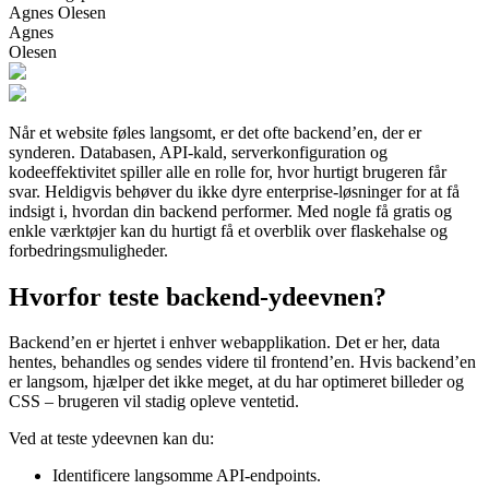
Agnes Olesen
Agnes
Olesen
Når et website føles langsomt, er det ofte backend’en, der er
synderen. Databasen, API-kald, serverkonfiguration og
kodeeffektivitet spiller alle en rolle for, hvor hurtigt brugeren får
svar. Heldigvis behøver du ikke dyre enterprise-løsninger for at få
indsigt i, hvordan din backend performer. Med nogle få gratis og
enkle værktøjer kan du hurtigt få et overblik over flaskehalse og
forbedringsmuligheder.
Hvorfor teste backend-ydeevnen?
Backend’en er hjertet i enhver webapplikation. Det er her, data
hentes, behandles og sendes videre til frontend’en. Hvis backend’en
er langsom, hjælper det ikke meget, at du har optimeret billeder og
CSS – brugeren vil stadig opleve ventetid.
Ved at teste ydeevnen kan du:
Identificere langsomme API-endpoints.