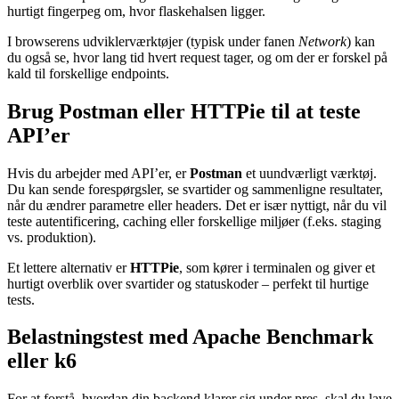
hurtigt fingerpeg om, hvor flaskehalsen ligger.
I browserens udviklerværktøjer (typisk under fanen
Network
) kan
du også se, hvor lang tid hvert request tager, og om der er forskel på
kald til forskellige endpoints.
Brug Postman eller HTTPie til at teste
API’er
Hvis du arbejder med API’er, er
Postman
et uundværligt værktøj.
Du kan sende forespørgsler, se svartider og sammenligne resultater,
når du ændrer parametre eller headers. Det er især nyttigt, når du vil
teste autentificering, caching eller forskellige miljøer (f.eks. staging
vs. produktion).
Et lettere alternativ er
HTTPie
, som kører i terminalen og giver et
hurtigt overblik over svartider og statuskoder – perfekt til hurtige
tests.
Belastningstest med Apache Benchmark
eller k6
For at forstå, hvordan din backend klarer sig under pres, skal du lave