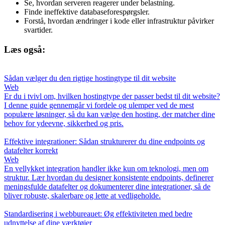
Se, hvordan serveren reagerer under belastning.
Finde ineffektive databaseforespørgsler.
Forstå, hvordan ændringer i kode eller infrastruktur påvirker
svartider.
Læs også:
Sådan vælger du den rigtige hostingtype til dit website
Web
Er du i tvivl om, hvilken hostingtype der passer bedst til dit website?
I denne guide gennemgår vi fordele og ulemper ved de mest
populære løsninger, så du kan vælge den hosting, der matcher dine
behov for ydeevne, sikkerhed og pris.
Effektive integrationer: Sådan strukturerer du dine endpoints og
datafelter korrekt
Web
En vellykket integration handler ikke kun om teknologi, men om
struktur. Lær hvordan du designer konsistente endpoints, definerer
meningsfulde datafelter og dokumenterer dine integrationer, så de
bliver robuste, skalerbare og lette at vedligeholde.
Standardisering i webbureauet: Øg effektiviteten med bedre
udnyttelse af dine værktøjer