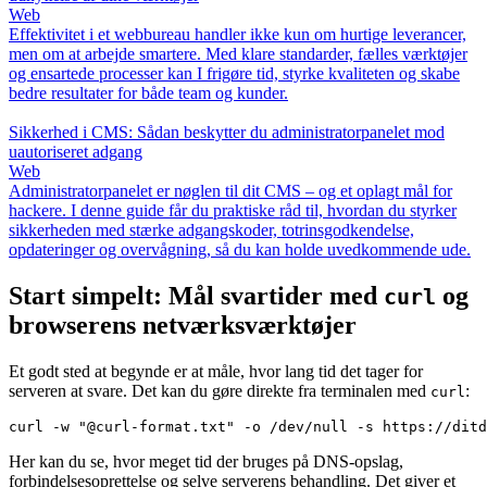
Web
Effektivitet i et webbureau handler ikke kun om hurtige leverancer,
men om at arbejde smartere. Med klare standarder, fælles værktøjer
og ensartede processer kan I frigøre tid, styrke kvaliteten og skabe
bedre resultater for både team og kunder.
Sikkerhed i CMS: Sådan beskytter du administratorpanelet mod
uautoriseret adgang
Web
Administratorpanelet er nøglen til dit CMS – og et oplagt mål for
hackere. I denne guide får du praktiske råd til, hvordan du styrker
sikkerheden med stærke adgangskoder, totrinsgodkendelse,
opdateringer og overvågning, så du kan holde uvedkommende ude.
Start simpelt: Mål svartider med
og
curl
browserens netværksværktøjer
Et godt sted at begynde er at måle, hvor lang tid det tager for
serveren at svare. Det kan du gøre direkte fra terminalen med
:
curl
Her kan du se, hvor meget tid der bruges på DNS-opslag,
forbindelsesoprettelse og selve serverens behandling. Det giver et