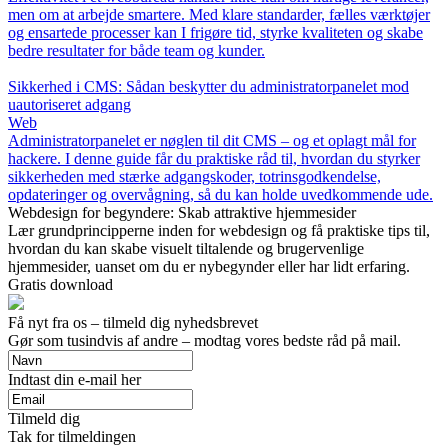
men om at arbejde smartere. Med klare standarder, fælles værktøjer
og ensartede processer kan I frigøre tid, styrke kvaliteten og skabe
bedre resultater for både team og kunder.
Sikkerhed i CMS: Sådan beskytter du administratorpanelet mod
uautoriseret adgang
Web
Administratorpanelet er nøglen til dit CMS – og et oplagt mål for
hackere. I denne guide får du praktiske råd til, hvordan du styrker
sikkerheden med stærke adgangskoder, totrinsgodkendelse,
opdateringer og overvågning, så du kan holde uvedkommende ude.
Webdesign for begyndere: Skab attraktive hjemmesider
Lær grundprincipperne inden for webdesign og få praktiske tips til,
hvordan du kan skabe visuelt tiltalende og brugervenlige
hjemmesider, uanset om du er nybegynder eller har lidt erfaring.
Gratis download
Få nyt fra os – tilmeld dig nyhedsbrevet
Gør som tusindvis af andre – modtag vores bedste råd på mail.
Indtast din e-mail her
Tilmeld dig
Tak for tilmeldingen