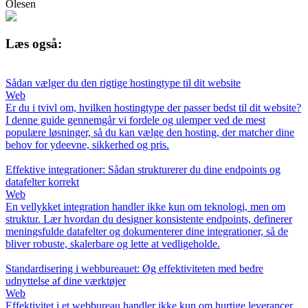
Olesen
Læs også:
Sådan vælger du den rigtige hostingtype til dit website
Web
Er du i tvivl om, hvilken hostingtype der passer bedst til dit website?
I denne guide gennemgår vi fordele og ulemper ved de mest
populære løsninger, så du kan vælge den hosting, der matcher dine
behov for ydeevne, sikkerhed og pris.
Effektive integrationer: Sådan strukturerer du dine endpoints og
datafelter korrekt
Web
En vellykket integration handler ikke kun om teknologi, men om
struktur. Lær hvordan du designer konsistente endpoints, definerer
meningsfulde datafelter og dokumenterer dine integrationer, så de
bliver robuste, skalerbare og lette at vedligeholde.
Standardisering i webbureauet: Øg effektiviteten med bedre
udnyttelse af dine værktøjer
Web
Effektivitet i et webbureau handler ikke kun om hurtige leverancer,