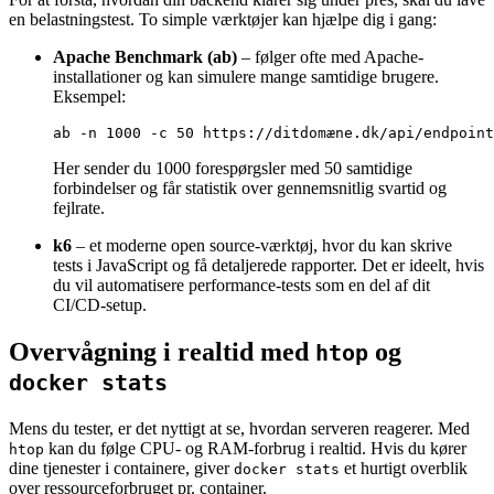
en belastningstest. To simple værktøjer kan hjælpe dig i gang:
Apache Benchmark (ab)
– følger ofte med Apache-
installationer og kan simulere mange samtidige brugere.
Eksempel:
Her sender du 1000 forespørgsler med 50 samtidige
forbindelser og får statistik over gennemsnitlig svartid og
fejlrate.
k6
– et moderne open source-værktøj, hvor du kan skrive
tests i JavaScript og få detaljerede rapporter. Det er ideelt, hvis
du vil automatisere performance-tests som en del af dit
CI/CD-setup.
Overvågning i realtid med
og
htop
docker stats
Mens du tester, er det nyttigt at se, hvordan serveren reagerer. Med
kan du følge CPU- og RAM-forbrug i realtid. Hvis du kører
htop
dine tjenester i containere, giver
et hurtigt overblik
docker stats
over ressourceforbruget pr. container.