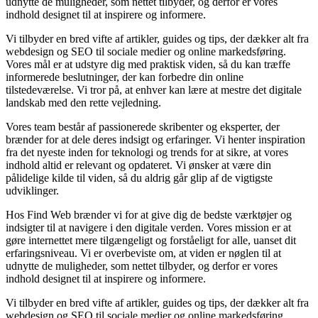
udnytte de muligheder, som nettet tilbyder, og derfor er vores
indhold designet til at inspirere og informere.
Vi tilbyder en bred vifte af artikler, guides og tips, der dækker alt fra
webdesign og SEO til sociale medier og online markedsføring.
Vores mål er at udstyre dig med praktisk viden, så du kan træffe
informerede beslutninger, der kan forbedre din online
tilstedeværelse. Vi tror på, at enhver kan lære at mestre det digitale
landskab med den rette vejledning.
Vores team består af passionerede skribenter og eksperter, der
brænder for at dele deres indsigt og erfaringer. Vi henter inspiration
fra det nyeste inden for teknologi og trends for at sikre, at vores
indhold altid er relevant og opdateret. Vi ønsker at være din
pålidelige kilde til viden, så du aldrig går glip af de vigtigste
udviklinger.
Hos Find Web brænder vi for at give dig de bedste værktøjer og
indsigter til at navigere i den digitale verden. Vores mission er at
gøre internettet mere tilgængeligt og forståeligt for alle, uanset dit
erfaringsniveau. Vi er overbeviste om, at viden er nøglen til at
udnytte de muligheder, som nettet tilbyder, og derfor er vores
indhold designet til at inspirere og informere.
Vi tilbyder en bred vifte af artikler, guides og tips, der dækker alt fra
webdesign og SEO til sociale medier og online markedsføring.