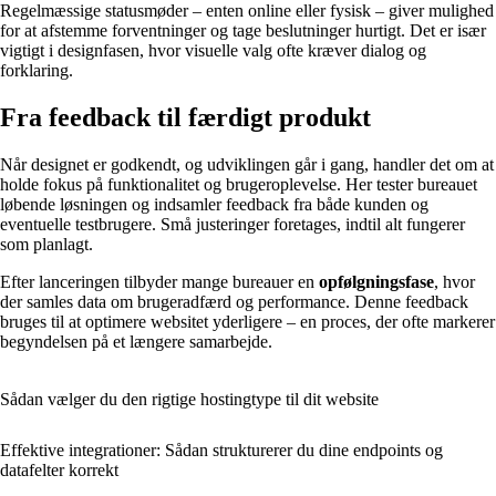
Regelmæssige statusmøder – enten online eller fysisk – giver mulighed
for at afstemme forventninger og tage beslutninger hurtigt. Det er især
vigtigt i designfasen, hvor visuelle valg ofte kræver dialog og
forklaring.
Fra feedback til færdigt produkt
Når designet er godkendt, og udviklingen går i gang, handler det om at
holde fokus på funktionalitet og brugeroplevelse. Her tester bureauet
løbende løsningen og indsamler feedback fra både kunden og
eventuelle testbrugere. Små justeringer foretages, indtil alt fungerer
som planlagt.
Efter lanceringen tilbyder mange bureauer en
opfølgningsfase
, hvor
der samles data om brugeradfærd og performance. Denne feedback
bruges til at optimere websitet yderligere – en proces, der ofte markerer
begyndelsen på et længere samarbejde.
Sådan vælger du den rigtige hostingtype til dit website
Effektive integrationer: Sådan strukturerer du dine endpoints og
datafelter korrekt