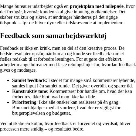
Mange bureauer udarbejder også en
projektplan med milepæle
, hvor
det fremgår, hvornår kunden skal give input og godkendelser. Det
skaber struktur og sikrer, at ændringer håndteres på det rigtige
tidspunkt – før de bliver dyre eller tidskrævende at implementere.
Feedback som samarbejdsværktøj
Feedback er ikke en kritik, men en del af den kreative proces. De
bedste resultater opstår, når bureau og kunde ser feedback som et
fælles redskab til at forbedre løsningen. For at gøre det effektivt,
arbejder mange bureauer med faste retningslinjer for, hvordan feedback
gives og modtages.
Samlet feedback
: I stedet for mange små kommentarer løbende,
samles input i én samlet runde. Det giver overblik og sparer tid.
Konstruktiv tone
: Kommentarer bør handle om, hvad der kan
forbedres, ikke blot hvad man ikke kan lide.
Prioritering
: Ikke alle ønsker kan realiseres på én gang.
Bureauet hjælper med at vurdere, hvad der er vigtigst for
brugeroplevelsen og budgettet.
Ved at skabe en kultur, hvor feedback er forventet og værdsat, bliver
processen mere smidig – og resultatet bedre.