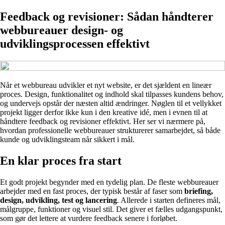
Feedback og revisioner: Sådan håndterer
webbureauer design- og
udviklingsprocessen effektivt
Når et webbureau udvikler et nyt website, er det sjældent en lineær
proces. Design, funktionalitet og indhold skal tilpasses kundens behov,
og undervejs opstår der næsten altid ændringer. Nøglen til et vellykket
projekt ligger derfor ikke kun i den kreative idé, men i evnen til at
håndtere feedback og revisioner effektivt. Her ser vi nærmere på,
hvordan professionelle webbureauer strukturerer samarbejdet, så både
kunde og udviklingsteam når sikkert i mål.
En klar proces fra start
Et godt projekt begynder med en tydelig plan. De fleste webbureauer
arbejder med en fast proces, der typisk består af faser som
briefing,
design, udvikling, test og lancering
. Allerede i starten defineres mål,
målgruppe, funktioner og visuel stil. Det giver et fælles udgangspunkt,
som gør det lettere at vurdere feedback senere i forløbet.