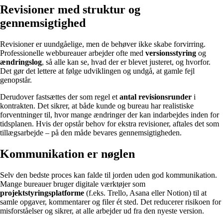
Revisioner med struktur og
gennemsigtighed
Revisioner er uundgåelige, men de behøver ikke skabe forvirring.
Professionelle webbureauer arbejder ofte med
versionsstyring
og
ændringslog
, så alle kan se, hvad der er blevet justeret, og hvorfor.
Det gør det lettere at følge udviklingen og undgå, at gamle fejl
genopstår.
Derudover fastsættes der som regel et
antal revisionsrunder
i
kontrakten. Det sikrer, at både kunde og bureau har realistiske
forventninger til, hvor mange ændringer der kan indarbejdes inden for
tidsplanen. Hvis der opstår behov for ekstra revisioner, aftales det som
tillægsarbejde – på den måde bevares gennemsigtigheden.
Kommunikation er nøglen
Selv den bedste proces kan falde til jorden uden god kommunikation.
Mange bureauer bruger digitale værktøjer som
projektstyringsplatforme
(f.eks. Trello, Asana eller Notion) til at
samle opgaver, kommentarer og filer ét sted. Det reducerer risikoen for
misforståelser og sikrer, at alle arbejder ud fra den nyeste version.